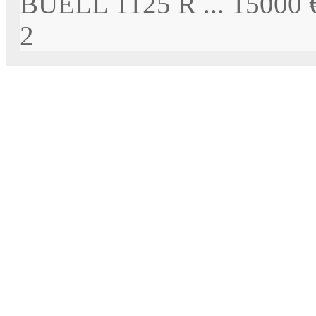
BUELL 1125 R ...
15000 
2