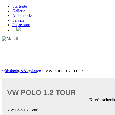
Startseite
Gallerie
Automobile
Service
Impressum
«
Vorheriges Angebot
Startseite
>
Volkswagen
> VW POLO 1.2 TOUR
VW POLO 1.2 TOUR
Kurzbeschrei
VW Polo 1.2 Tour